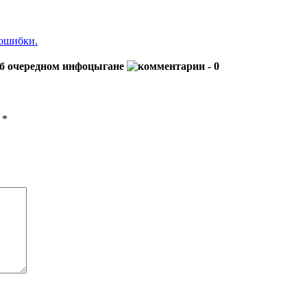
 ошибки.
 об очередном инфоцыгане
- 0
ы
*