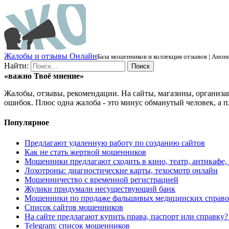
Ж
алобы и отзывы
О
нлайн
База мошенников и коллекция отзывов | Анони
Найти:
«важно
Твоё
мнение»
Жалобы, отзывы, рекомендации. На сайты, магазины, организа
ошибок. Плюс одна жалоба - это минус обманутый человек, а п
Популярное
Предлагают удаленную работу по созданию сайтов
Как не стать жертвой мошенников
Мошенники предлагают сходить в кино, театр, антикафе,
Лохотроны: диагностические карты, техосмотр онлайн
Мошенничество с временной регистрацией
Жулики придумали несуществующий банк
Мошенники по продаже фальшивых медицинских справо
Список сайтов мошенников
На сайте предлагают купить права, паспорт или справку
Telegram: список мошенников