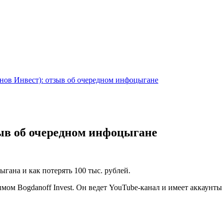
данов Инвест): отзыв об очередном инфоцыгане
тзыв об очередном инфоцыгане
ыгана и как потерять 100 тыс. рублей.
мом Bogdanoff Invest. Он ведет YouTube-канал и имеет аккаунты 