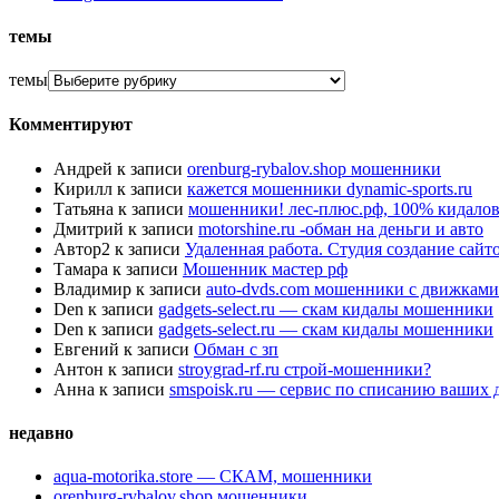
темы
темы
Комментируют
Андрей
к записи
orenburg-rybalov.shop мошенники
Кирилл
к записи
кажется мошенники dynamic-sports.ru
Татьяна
к записи
мошенники! лес-плюс.рф, 100% кидалов
Дмитрий
к записи
motorshine.ru -обман на деньги и авто
Автор2
к записи
Удаленная работа. Студия создание сай
Тамара
к записи
Мошенник мастер рф
Владимир
к записи
auto-dvds.com мошенники с движками
Den
к записи
gadgets-select.ru — скам кидалы мошенники
Den
к записи
gadgets-select.ru — скам кидалы мошенники
Евгений
к записи
Обман с зп
Антон
к записи
stroygrad-rf.ru строй-мошенники?
Анна
к записи
smspoisk.ru — сервис по списанию ваших 
недавно
aqua-motorika.store — СКАМ, мошенники
orenburg-rybalov.shop мошенники