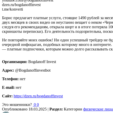
youtube.com/@bogdanoffinvest
dzen.ru/bogdanoffinvest
t.me/konverti
Борис предлагает платные услуги, стоящие 1490 рублей за мес
двух месяцев в своих видео он неустанно вещает о неком «Черн
следуя его рекомендациям, открыла шорт и в итоге потеряла 1
скриншоты переписки). Его деятельность подозрительна, пос
Не повторяйте моих ошибок! Ни один успешный трейдер не будет
очередной инфоцыган, подобных которому много в интернете. 
— платные подписчики, которым можно долго рассказывать ска
Организация:
Bogdanoff Invest
Адрес:
@Bogdanoffinvestbot
Телефон:
нет
E-mail:
нет
Сайт:
https://dzen.ru/bogdanoffinvest
Это мошенники?
0
0
Опубликовано
18.03.2025
|
Раздел:
Категории
физические лица