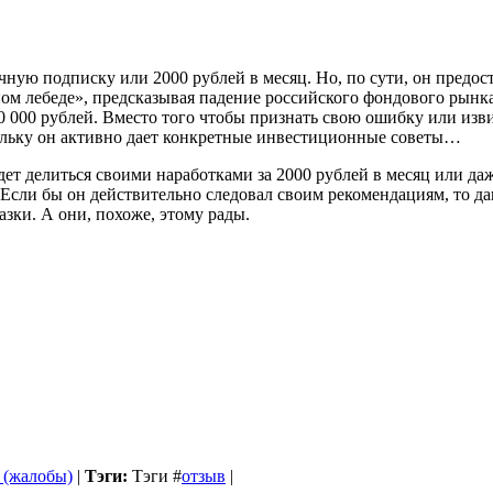
ячную подписку или 2000 рублей в месяц. Но, по сути, он пред
ом лебеде», предсказывая падение российского фондового рынка. 
00 000 рублей. Вместо того чтобы признать свою ошибку или из
кольку он активно дает конкретные инвестиционные советы…
 делиться своими наработками за 2000 рублей в месяц или даже 
Если бы он действительно следовал своим рекомендациям, то дав
зки. А они, похоже, этому рады.
 (жалобы)
|
Тэги:
Тэги
#
отзыв
|