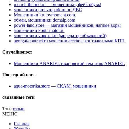
merrell-thermo.ru — мошенники, фейк обувь!
мошенники proevropark.ru по ДВС
Мошенники krutoymoment.com
обман, мошенники domalp.com
power-land.store — магазин мошенников, наглые воры
мошенники kontr-motor.ru
мошенники vonexai.ru (модератор объявлений)
agregat-contract.ru мошенничество с контрактными КПП
Случайнопост
Мошенники ANARIEL ивановский текстиль ANARIEL
Последний пост
aqua-motorika.store — СКАМ, мошенники
связанные теги
Тэги
отзыв
МЕНЮ
Главная
Жалобы