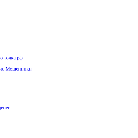
о точка рф
тов. Мошенники
денег