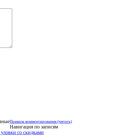
анные
Правила комментирования (читать)
Навигация по записям
а уловки со скидками