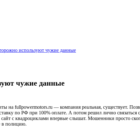
осторожно используют чужие данные
ьзуют чужие данные
 на fullpowermotors.ru — компания реальная, существует. Позв
ставку по РФ при 100% оплате. А потом решил лично связаться с
т сайт с квадроциклами впервые слышат. Мошенники просто скоп
е в полицию.