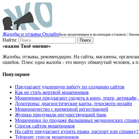
Ж
алобы и отзывы
О
нлайн
База мошенников и коллекция отзывов | Анони
Найти:
«важно
Твоё
мнение»
Жалобы, отзывы, рекомендации. На сайты, магазины, организа
ошибок. Плюс одна жалоба - это минус обманутый человек, а п
Популярное
Предлагают удаленную работу по созданию сайтов
Как не стать жертвой мошенников
Мошенники предлагают сходить в кино, театр, антикафе,
Лохотроны: диагностические карты, техосмотр онлайн
Мошенничество с временной регистрацией
Жулики придумали несуществующий банк
Мошенники по продаже фальшивых медицинских справо
Список сайтов мошенников
На сайте предлагают купить права, паспорт или справку
Telegram: список мошенников