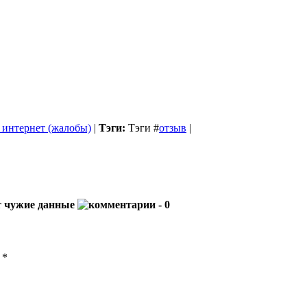
 интернет (жалобы)
|
Тэги:
Тэги
#
отзыв
|
т чужие данные
- 0
ы
*