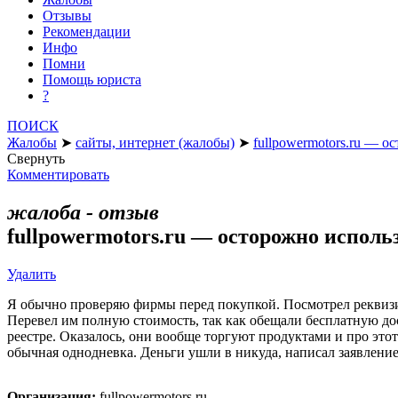
Отзывы
Рекомендации
Инфо
Помни
Помощь юриста
?
ПОИСК
Жалобы
➤
сайты, интернет (жалобы)
➤
fullpowermotors.ru — 
Свернуть
Комментировать
жалоба - отзыв
fullpowermotors.ru — осторожно испол
Удалить
Я обычно проверяю фирмы перед покупкой. Посмотрел реквизиты
Перевел им полную стоимость, так как обещали бесплатную до
реестре. Оказалось, они вообще торгуют продуктами и про это
обычная однодневка. Деньги ушли в никуда, написал заявлени
Организация:
fullpowermotors.ru