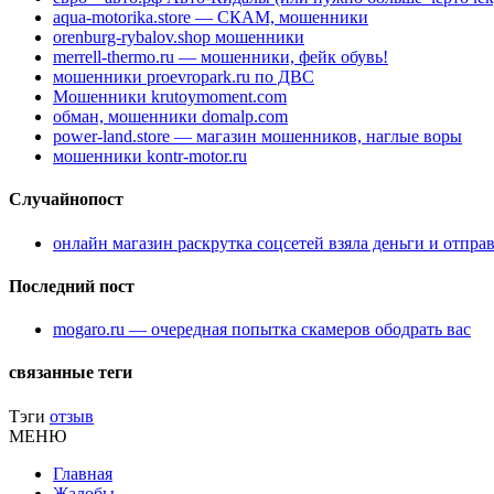
aqua-motorika.store — СКАМ, мошенники
orenburg-rybalov.shop мошенники
merrell-thermo.ru — мошенники, фейк обувь!
мошенники proevropark.ru по ДВС
Мошенники krutoymoment.com
обман, мошенники domalp.com
power-land.store — магазин мошенников, наглые воры
мошенники kontr-motor.ru
Случайнопост
онлайн магазин раскрутка соцсетей взяла деньги и отпра
Последний пост
mogaro.ru — очередная попытка скамеров ободрать вас
связанные теги
Тэги
отзыв
МЕНЮ
Главная
Жалобы