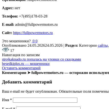
Адрес:
нет
Телефон:
+7(495)178-03-28
E-mail:
admin@fullpowermotors.ru
Сайт:
https://fullpowermotors.ru
Это мошенники?
0
0
Опубликовано
24.05.2026
24.05.2026
|
Раздел:
Категории
сайты,
17
Навигация по записям
strojkaknado.ru попалась на уловки со скидками
besedkiplus.ru — мошенники
Оставить комментарий
Комментарии ➤ fullpowermotors.ru — осторожно использую
Добавить комментарий
Ваш e-mail не будет опубликован.
Обязательные поля помечен
Имя
*
E-mail
*