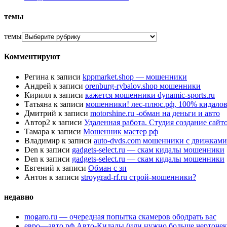
темы
темы
Комментируют
Регина
к записи
kppmarket.shop — мошенники
Андрей
к записи
orenburg-rybalov.shop мошенники
Кирилл
к записи
кажется мошенники dynamic-sports.ru
Татьяна
к записи
мошенники! лес-плюс.рф, 100% кидалов
Дмитрий
к записи
motorshine.ru -обман на деньги и авто
Автор2
к записи
Удаленная работа. Студия создание сай
Тамара
к записи
Мошенник мастер рф
Владимир
к записи
auto-dvds.com мошенники с движками
Den
к записи
gadgets-select.ru — скам кидалы мошенники
Den
к записи
gadgets-select.ru — скам кидалы мошенники
Евгений
к записи
Обман с зп
Антон
к записи
stroygrad-rf.ru строй-мошенники?
недавно
mogaro.ru — очередная попытка скамеров ободрать вас
евро—авто.рф Авто-Кидалы (или нужно больше черточек