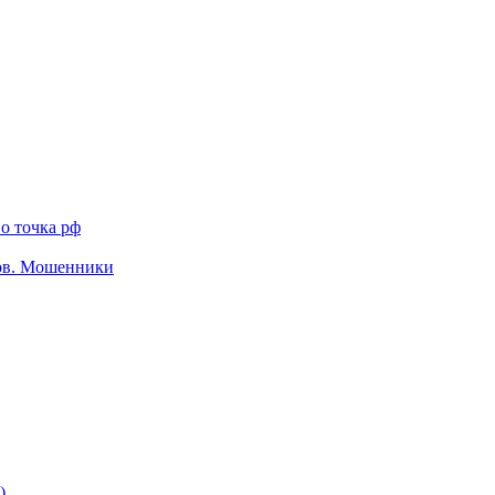
о точка рф
тов. Мошенники
)