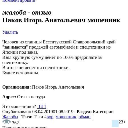
Комментировать
жалоба - отзыв
Паков Игорь Анатольевич мошенник
Удалить
Человек из станицы Ессентуксской Ставропольский край
"занимается" продажей автомобилей и спецтехники из
Японии под заказ.
Взял крупную сумму денег по 100% предоплате за
спецтехнику.
В итоге ни денег ни спецтехники.
Будьте осторожны.
Организация:
Паков Игорь Анатольевич
Адрес:
Отзыв не туда
Это мошенники?
14
1
Опубликовано
08.04.2019
01.08.2019
|
Раздел:
Категории
Жалобы
|
Тэги:
Тэги
#
вор
,
мошенник
,
обман
|
23+
362
Навигация по записям