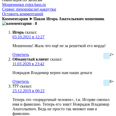
Мошенники extra-bass.ru
Сервис mrpopular.net накрутки
Оставить комментарий
Комментарии ➤ Паков Игорь Анатольевич мошенник
- 8
Игорь
сказал:
03.10.2021 в 12:27
Мошенник! Жаль что ещё не за решеткой его морда!
Ответить
2+
Обманутый клиент
сказал:
11.03.2020 в 23:42
Новрадов Владимир верни нам наши деньги
Ответить
8+
777
сказал:
23.12.2019 в 00:22
Теперь это «порядочный человек», т.к. Игорян сменил
имя и фамилию. Теперь его зовут Новрадов Владимир
Анатольевич. Ведь не просто так меняют имя и
фамилию.