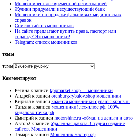
Мошенничество с временной регистрацией
Жулики придумали несуществующий банк
Мошенники по продаже фальшивых медицинских
справок
Список сайтов мошенников
На сайте предлагают купить права, паспорт или
справку? Это мошенники!
Telegram: список мошенников
темы
темы
Комментируют
Регина
к записи
kppmarket.shop — мошенники
Андрей
к записи
orenburg-rybalov.shop мошенники
Кирилл
к записи
кажется мошенники dynamic-sports.ru
Татьяна
к записи
мошенники! лес-плюс.рф, 100%
кидалово точка рф
Дмитрий
к записи
motorshine.ru -обман на деньги и авто
Автор2
к записи
Удаленная работа. Студия создание
сайтов. Мошенники
Тамара
к записи
Мошенник мастер рф