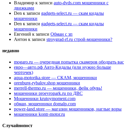
Владимир
к записи
auto-dvds.com мошенники с
движками
Den
к записи
gadgets-select.ru — скам кидалы
мошенники
Den
к записи
gadgets-select.ru — скам кидалы
мошенники
Евгений
к записи
Обман с зп
Антон
к записи
stroygrad-rf.ru строй-мошенники?
недавно
mogaro.ru — очередная попытка скамеров ободрать вас
евро—авто.рф Авто-Кидалы (или нужно больше
черточек)
aqua-motorika.store — СКАМ, мошенники
orenburg-rybalov.shop мошенники
merrell-thermo.ru — мошенники, фейк обувь!
мошенники proevropark.ru по ДВС
Мошенники krutoymoment.com
обман, мошенники domalp.com
power-land.store — магазин мошенников, наглые воры
мошенники kontr-motor.ru
Случайнопост