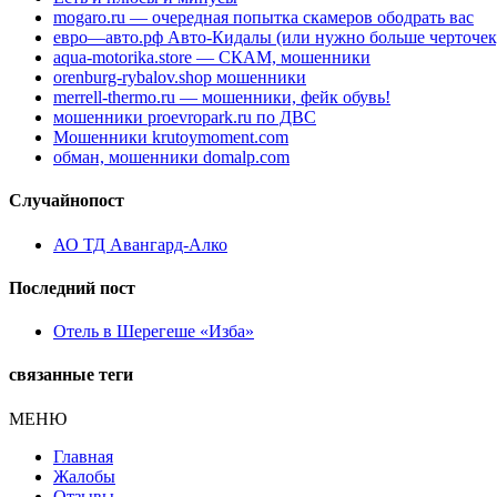
mogaro.ru — очередная попытка скамеров ободрать вас
евро—авто.рф Авто-Кидалы (или нужно больше черточек
aqua-motorika.store — СКАМ, мошенники
orenburg-rybalov.shop мошенники
merrell-thermo.ru — мошенники, фейк обувь!
мошенники proevropark.ru по ДВС
Мошенники krutoymoment.com
обман, мошенники domalp.com
Случайнопост
АО ТД Авангард-Алко
Последний пост
Отель в Шерегеше «Изба»
связанные теги
МЕНЮ
Главная
Жалобы
Отзывы