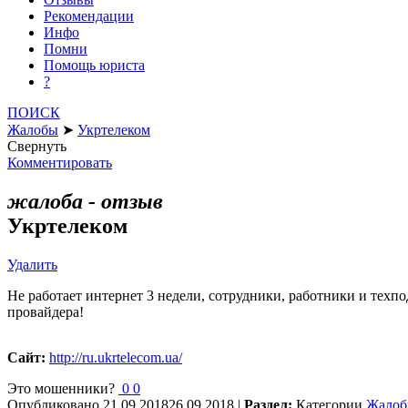
Рекомендации
Инфо
Помни
Помощь юриста
?
ПОИСК
Жалобы
➤
Укртелеком
Свернуть
Комментировать
жалоба - отзыв
Укртелеком
Удалить
Не работает интернет 3 недели, сотрудники, работники и техпо
провайдера!
Сайт:
http://ru.ukrtelecom.ua/
Это мошенники?
0
0
Опубликовано
21.09.2018
26.09.2018
|
Раздел:
Категории
Жало