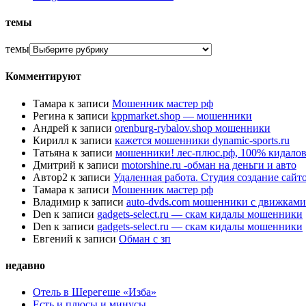
темы
темы
Комментируют
Тамара
к записи
Мошенник мастер рф
Регина
к записи
kppmarket.shop — мошенники
Андрей
к записи
orenburg-rybalov.shop мошенники
Кирилл
к записи
кажется мошенники dynamic-sports.ru
Татьяна
к записи
мошенники! лес-плюс.рф, 100% кидалов
Дмитрий
к записи
motorshine.ru -обман на деньги и авто
Автор2
к записи
Удаленная работа. Студия создание сай
Тамара
к записи
Мошенник мастер рф
Владимир
к записи
auto-dvds.com мошенники с движками
Den
к записи
gadgets-select.ru — скам кидалы мошенники
Den
к записи
gadgets-select.ru — скам кидалы мошенники
Евгений
к записи
Обман с зп
недавно
Отель в Шерегеше «Изба»
Есть и плюсы и минусы