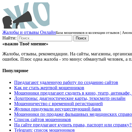
Ж
алобы и отзывы
О
нлайн
База мошенников и коллекция отзывов | Анони
Найти:
«важно
Твоё
мнение»
Жалобы, отзывы, рекомендации. На сайты, магазины, организа
ошибок. Плюс одна жалоба - это минус обманутый человек, а п
Популярное
Предлагают удаленную работу по созданию сайтов
Как не стать жертвой мошенников
Мошенники предлагают сходить в кино, театр, антикафе,
Лохотроны: диагностические карты, техосмотр онлайн
Мошенничество с временной регистрацией
Жулики придумали несуществующий банк
Мошенники по продаже фальшивых медицинских справо
Список сайтов мошенников
На сайте предлагают купить права, паспорт или справку
Telegram: список мошенников