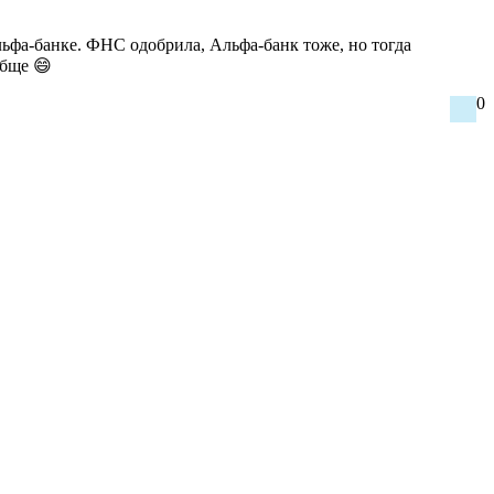
ьфа-банке. ФНС одобрила, Альфа-банк тоже, но тогда
обще 😄
0