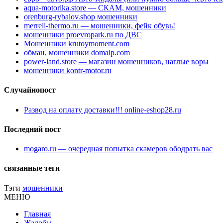
aqua-motorika.store — СКАМ, мошенники
orenburg-rybalov.shop мошенники
merrell-thermo.ru — мошенники, фейк обувь!
мошенники proevropark.ru по ДВС
Мошенники krutoymoment.com
обман, мошенники domalp.com
power-land.store — магазин мошенников, наглые воры
мошенники kontr-motor.ru
Случайнопост
Развод на оплату доставки!!! online-eshop28.ru
Последний пост
mogaro.ru — очередная попытка скамеров ободрать вас
связанные теги
Тэги
мошенники
МЕНЮ
Главная
Жалобы