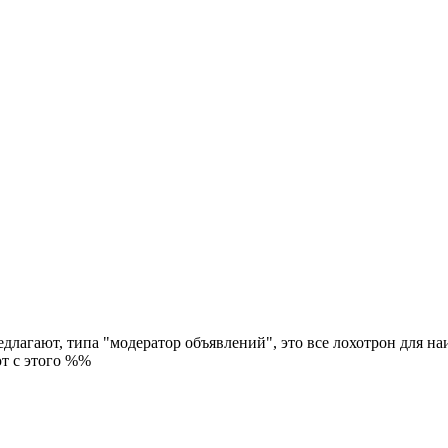
редлагают, типа "модератор объявлений", это все лохотрон для 
ют с этого %%