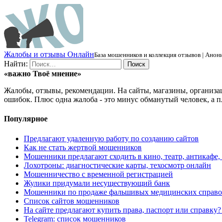
Ж
алобы и отзывы
О
нлайн
База мошенников и коллекция отзывов | Анони
Найти:
«важно
Твоё
мнение»
Жалобы, отзывы, рекомендации. На сайты, магазины, организа
ошибок. Плюс одна жалоба - это минус обманутый человек, а п
Популярное
Предлагают удаленную работу по созданию сайтов
Как не стать жертвой мошенников
Мошенники предлагают сходить в кино, театр, антикафе,
Лохотроны: диагностические карты, техосмотр онлайн
Мошенничество с временной регистрацией
Жулики придумали несуществующий банк
Мошенники по продаже фальшивых медицинских справо
Список сайтов мошенников
На сайте предлагают купить права, паспорт или справку
Telegram: список мошенников