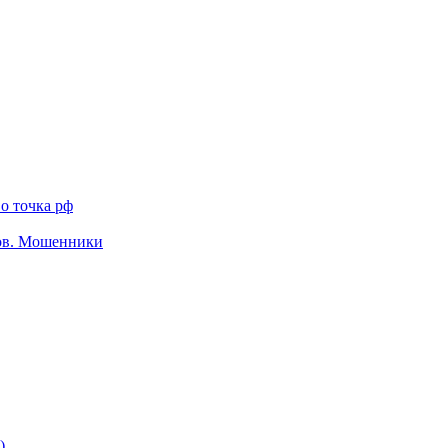
о точка рф
тов. Мошенники
)