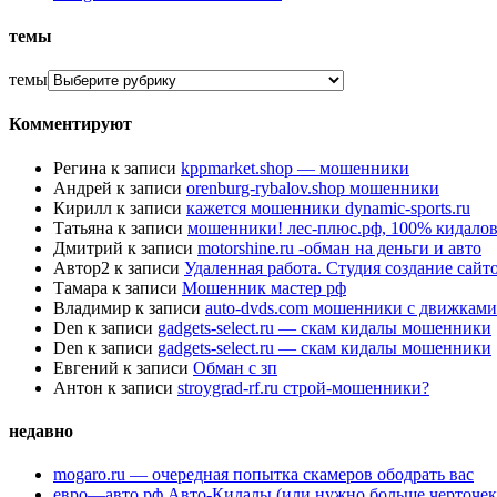
темы
темы
Комментируют
Регина
к записи
kppmarket.shop — мошенники
Андрей
к записи
orenburg-rybalov.shop мошенники
Кирилл
к записи
кажется мошенники dynamic-sports.ru
Татьяна
к записи
мошенники! лес-плюс.рф, 100% кидалов
Дмитрий
к записи
motorshine.ru -обман на деньги и авто
Автор2
к записи
Удаленная работа. Студия создание сай
Тамара
к записи
Мошенник мастер рф
Владимир
к записи
auto-dvds.com мошенники с движками
Den
к записи
gadgets-select.ru — скам кидалы мошенники
Den
к записи
gadgets-select.ru — скам кидалы мошенники
Евгений
к записи
Обман с зп
Антон
к записи
stroygrad-rf.ru строй-мошенники?
недавно
mogaro.ru — очередная попытка скамеров ободрать вас
евро—авто.рф Авто-Кидалы (или нужно больше черточек