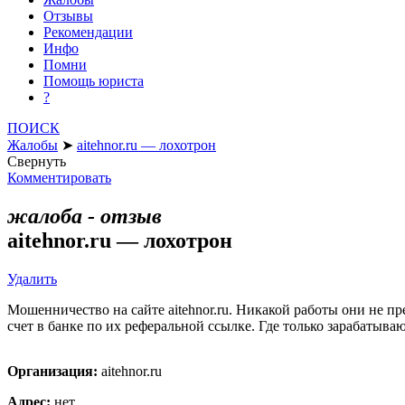
Отзывы
Рекомендации
Инфо
Помни
Помощь юриста
?
ПОИСК
Жалобы
➤
aitehnor.ru — лохотрон
Свернуть
Комментировать
жалоба - отзыв
aitehnor.ru — лохотрон
Удалить
Мошенничество на сайте aitehnor.ru. Никакой работы они не п
счет в банке по их реферальной ссылке. Где только зарабатыва
Организация:
aitehnor.ru
Адрес:
нет