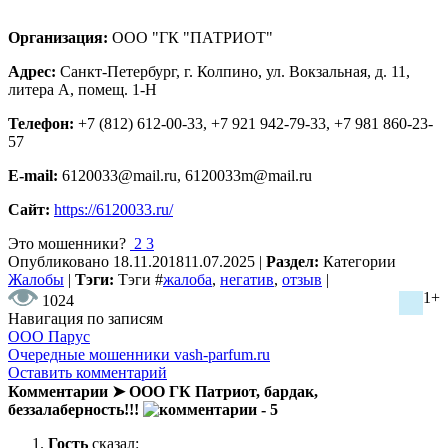
Организация:
ООО "ГК "ПАТРИОТ"
Адрес:
Санкт-Петербург, г. Колпино, ул. Вокзальная, д. 11,
литера А, помещ. 1-Н
Телефон:
+7 (812) 612-00-33, +7 921 942-79-33, +7 981 860-23-
57
E-mail:
6120033@mail.ru, 6120033m@mail.ru
Сайт:
https://6120033.ru/
Это мошенники?
2
3
Опубликовано
18.11.2018
11.07.2025
|
Раздел:
Категории
Жалобы
|
Тэги:
Тэги
#
жалоба
,
негатив
,
отзыв
|
1+
1024
Навигация по записям
ООО Парус
Очередные мошенники vash-parfum.ru
Оставить комментарий
Комментарии ➤ ООО ГК Патриот, бардак,
беззалаберность!!!
- 5
Гость
сказал: