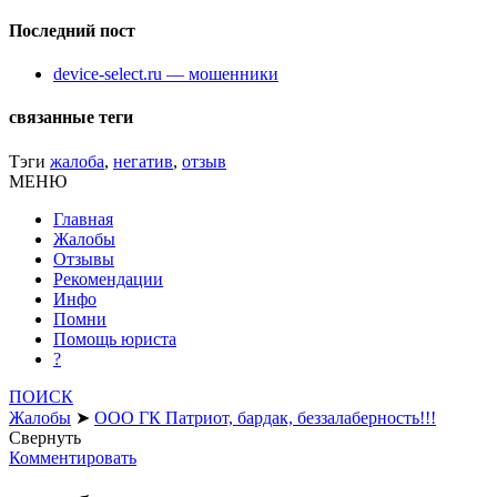
Последний пост
device-select.ru — мошенники
связанные теги
Тэги
жалоба
,
негатив
,
отзыв
МЕНЮ
Главная
Жалобы
Отзывы
Рекомендации
Инфо
Помни
Помощь юриста
?
ПОИСК
Жалобы
➤
ООО ГК Патриот, бардак, беззалаберность!!!
Свернуть
Комментировать