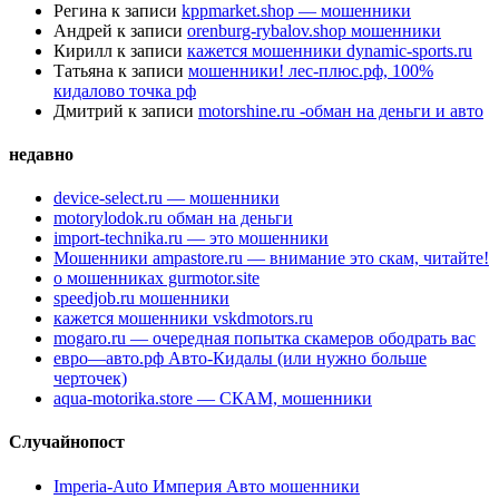
Регина
к записи
kppmarket.shop — мошенники
Андрей
к записи
orenburg-rybalov.shop мошенники
Кирилл
к записи
кажется мошенники dynamic-sports.ru
Татьяна
к записи
мошенники! лес-плюс.рф, 100%
кидалово точка рф
Дмитрий
к записи
motorshine.ru -обман на деньги и авто
недавно
device-select.ru — мошенники
motorylodok.ru обман на деньги
import-technika.ru — это мошенники
Мошенники ampastore.ru — внимание это скам, читайте!
о мошенниках gurmotor.site
speedjob.ru мошенники
кажется мошенники vskdmotors.ru
mogaro.ru — очередная попытка скамеров ободрать вас
евро—авто.рф Авто-Кидалы (или нужно больше
черточек)
aqua-motorika.store — СКАМ, мошенники
Случайнопост
Imperia-Auto Империя Авто мошенники