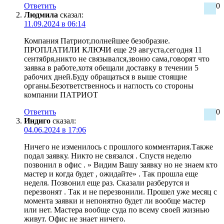
Ответить
0
Людмила
сказал:
11.09.2024 в 06:14
Компания Патриот,полнейшее безобразие.
ПРОПЛАТИЛИ КЛЮЧИ еще 29 августа,сегодня 11
сентября,никто не связывался,звоню сама,говорят что
заявка в работе,хотя обещали доставку в течении 5
рабочих дней.Буду обращаться в выше стоящие
органы.Безответственнось и наглость со стороны
компании ПАТРИОТ
Ответить
0
Индиго
сказал:
04.06.2024 в 17:06
Ничего не изменилось с прошлого комментария.Также
подал заявку. Никто не связался . Спустя неделю
позвонил в офис . » Видим Вашу заявку но не знаем кто
мастер и когда будет , ожидайте» . Так прошла еще
неделя. Позвонил еще раз. Сказали разберутся и
перезвонят . Так и не перезвонили. Прошел уже месяц с
момента заявки и непонятно будет ли вообще мастер
или нет. Мастера вообще суда по всему своей жизнью
живут. Офис не знает ничего.