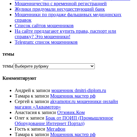
Мошенничество с временной регистрацией
Жулики придумали несуществующий банк
Мошенники по продаже фальшивых медицинских
справок
Список сайтов мошенников
На сайте предлагают купить права, паспорт или
справку? Это мошенники!
Telegram: список мошенников
темы
темы
Комментируют
Андрей
к записи
мошенник dmitri-diplom.ru
Тамара
к записи
Мошенник мастер рф
Сергей
к записи
akvamotor.ru мошенники онлайн
магазин «Аквамотор»
Анастасия
к записи
Отзовик.Ком
Олег
к записи
Брак от ПОИП (Промышленное
Оборудование Интернет Портал)
Гость
к записи
Мегафон
Тамара
к записи
Мошенник мастер рф